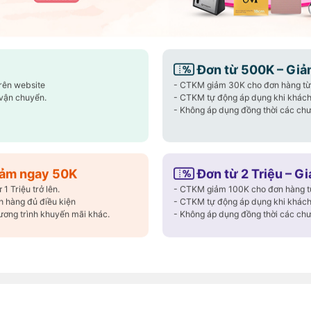
trọng, bền bỉ, an toàn cho cả
🎉 Giảm ngay 
 cần những dụng cụ ăn uống tinh tế, an
Đơn từ 500K – Giả
🎉 Giảm ngay 
m bàn ăn gia đình: sạch sẽ, sang trọng và
trên website
- CTKM giảm 30K cho đơn hàng từ 
🎉 Giảm ngay 
vận chuyển.
- CTKM tự động áp dụng khi khách
- Không áp dụng đồng thời các chư
Đơn hàng 
Mã
Freeship
🛒 Áp dụng nga
Giảm ngay 50K
Đơn từ 2 Triệu – G
⏳ Số lượng có
 Triệu trở lên.
- CTKM giảm 100K cho đơn hàng từ 
Copy Mã và n
 hàng đủ điều kiện
- CTKM tự động áp dụng khi khách
ương trình khuyến mãi khác.
- Không áp dụng đồng thời các chư
Xem chi tiết