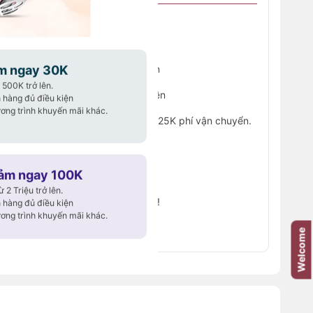
30K cho đơn hàng từ 500K trở lên
m ngay 30K
50K cho đơn hàng từ 1 Triệu trở lên
500K trở lên.
100K cho đơn hàng từ 2 Triệu trở lên
 hàng đủ điều kiện
ơng trình khuyến mãi khác.
đầu tiên trên website, giảm ngay 25K phí vận chuyển.
25
y – Săn deal liền tay!
iảm ngay 100K
 hạn – Đừng bỏ lỡ!
2 Triệu trở lên.
hập ở trang
THANH TOÁN
bạn nhé!
 hàng đủ điều kiện
ơng trình khuyến mãi khác.
Điều kiện
mã khuyến mãi!
Welcome