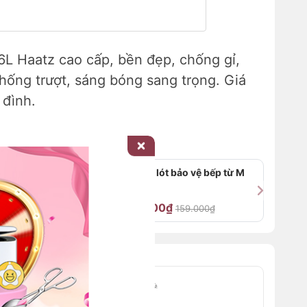
6L Haatz cao cấp, bền đẹp, chống gỉ,
hống trượt, sáng bóng sang trọng. Giá
 đình.
ầng
Miếng lót bảo vệ bếp từ M
Mat
69.000₫
0.000₫
159.000₫
I ĐẶC BIỆT – CHỈ CÓ TRÊN WEB
🎉