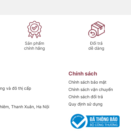
từ hạt đậu nhỏ đến miếng cá mềm mà không
vẫn nhẹ nhàng như đũa gỗ.
 người lớn tuổi và trẻ nhỏ.
Sản phẩm
Đổi trả
chính hãng
dễ dàng
 – Không nấm mốc.
 mùi sau khi rửa.
Chính sách
Chính sách bảo mật
ng và đô thị cấp
Chính sách vận chuyển
bảo an toàn tuyệt đối cho sức khỏe.
Chính sách đổi trả
aatz
Quy định sử dụng
hiêm, Thanh Xuân, Ha Nội
 xuyên.
ộc hại.