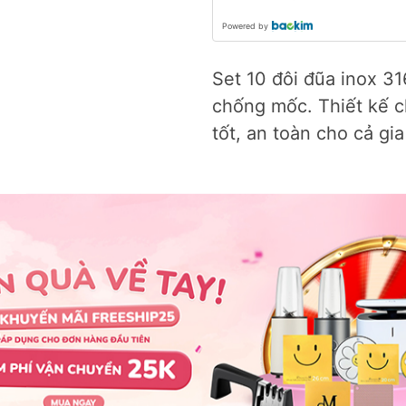
Powered by
Set 10 đôi đũa inox 31
chống mốc. Thiết kế c
tốt, an toàn cho cả gia
Găng tay nấu ăn đa năng M
Giá úp bát đĩa 2 t
Gloves Hàn Quốc
Perfection by M
99.000₫
1.190.000₫
169.000₫
1.79
🎉
ƯU ĐÃ