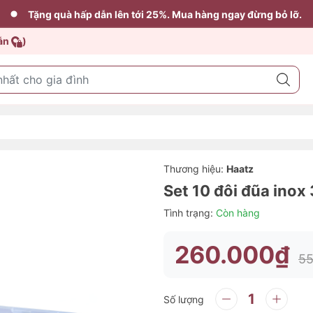
Tặng quà hấp dẫn lên tới 25%. Mua hàng ngay đừng bỏ lỡ.
dẫn
)
Thương hiệu:
Haatz
Set 10 đôi đũa inox
Tình trạng:
Còn hàng
260.000₫
55
Số lượng