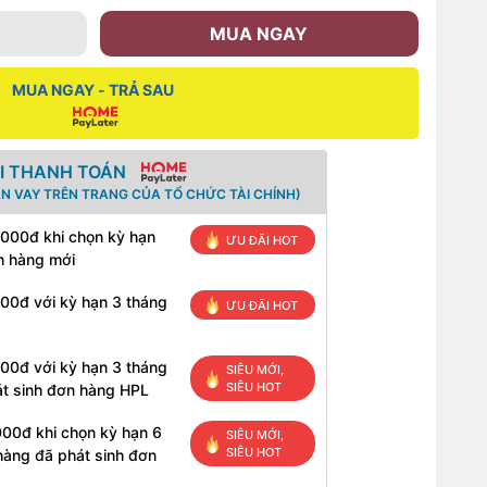
MUA NGAY
MUA NGAY - TRẢ SAU
HI THANH TOÁN
N VAY TRÊN TRANG CỦA TỔ CHỨC TÀI CHÍNH)
.000đ khi chọn kỳ hạn
ƯU ĐÃI HOT
h hàng mới
000đ với kỳ hạn 3 tháng
ƯU ĐÃI HOT
000đ với kỳ hạn 3 tháng
SIÊU MỚI,
SIÊU HOT
t sinh đơn hàng HPL
000đ khi chọn kỳ hạn 6
SIÊU MỚI,
SIÊU HOT
hàng đã phát sinh đơn