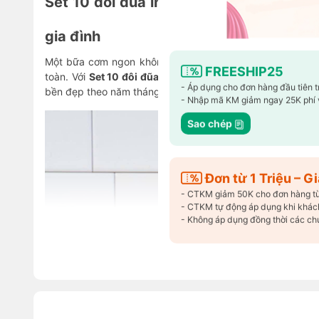
Set 10 đôi đũa inox 316L Haatz – Sang 
gia đình
Một bữa cơm ngon không chỉ cần món ăn hấp dẫn mà còn
FREESHIP25
toàn. Với
Set 10 đôi đũa inox 316L Haatz
, bạn sẽ nâng tầ
- Áp dụng cho đơn hàng đầu tiên 
bền đẹp theo năm tháng.
- Nhập mã KM giảm ngay 25K phí 
Sao chép
Đơn từ 1 Triệu – 
- CTKM giảm 50K cho đơn hàng từ 1
- CTKM tự động áp dụng khi khách
- Không áp dụng đồng thời các ch
Xem thêm