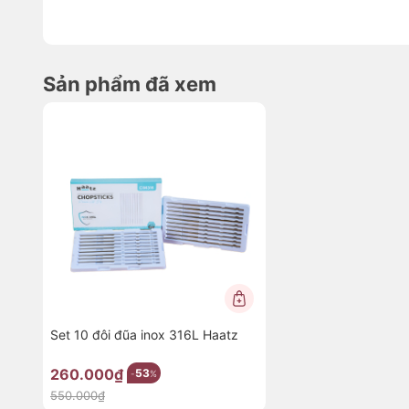
Sản phẩm đã xem
Set 10 đôi đũa inox 316L Haatz
1. Vì sao chọn đũa inox Haatz thay vì gỗ hay nh
260.000₫
53
-
%
Đầu đũa khắc laser chống trượt
550.000₫