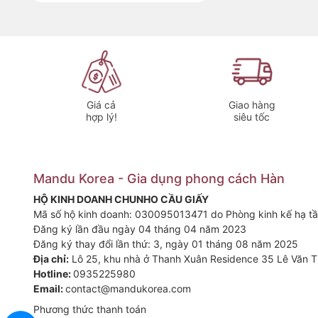
Thiết kế ô-ly thông minh giúp gắp thực phẩm dễ dàng, 
bị trượt.
Kiểu dáng tinh tế, chắc tay
Cạnh vuông vát góc tạo cảm giác chắc chắn nhưng 
Thiết kế rỗng bên trong giảm trọng lượng, phù hợp cả
Giá cả
Giao hàng
hợp lý!
siêu tốc
Chất liệu inox 316L cao cấp
Ba “không” vượt trội:
Không ăn mòn – Không gỉ sét
Bề mặt đánh bóng sáng bóng, sang trọng, không bám
Mandu Korea - Gia dụng phong cách Hàn
An toàn & bền bỉ theo thời gian
HỘ KINH DOANH CHUNHO CẦU GIẤY
Mã số hộ kinh doanh: 030095013471 do Phòng kinh kế hạ tầ
Đũa inox không bị cong vênh, không mốc, dễ vệ sinh, đảm 
Đăng ký lần đầu ngày 04 tháng 04 năm 2023
Đăng ký thay đổi lần thứ: 3, ngày 01 tháng 08 năm 2025
2. Lợi ích khi sử dụng Set 10 đôi đũa inox 316L H
Địa chỉ:
Lô 25, khu nhà ở Thanh Xuân Residence 35 Lê Văn T
Bền đẹp
: sử dụng lâu dài, không lo thay mới thường
Hotline:
0935225980
Email:
contact@mandukorea.com
An toàn
: inox 316L cao cấp, không thôi nhiễm chất đ
Phương thức thanh toán