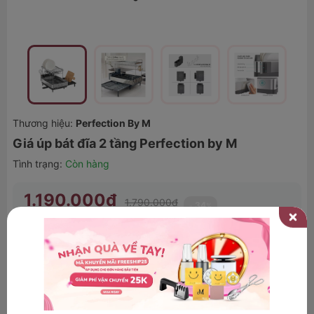
Thương hiệu:
Perfection By M
Giá úp bát đĩa 2 tầng Perfection by M
Tình trạng:
Còn hàng
1.190.000₫
1.790.000₫
34
-
%
Đã bán 21 sản phẩm.
Số lượng
THÊM VÀO GIỎ
MUA NGAY