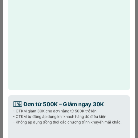
khách hàng đã phát sinh đơn
HOT
hàng HPL
Powered by
Khám phá
Giá úp bát đĩa 2 tầng
Perfection by M
cao cấp. Thiết kế thông
minh, xoay 360°, thoát nước nhanh, lưu trữ
ngăn nắp cho gia đình hiện đại.
Sản phẩm cùng loại:
Giá úp bát đĩa Songmics
Đơn từ 500K – Giảm ngay 30K
960.000₫
1.500.000₫
- CTKM giảm 30K cho đơn hàng từ 500K trở lên.
- CTKM tự động áp dụng khi khách hàng đủ điều kiện
- Không áp dụng đồng thời các chương trình khuyến mãi khác.