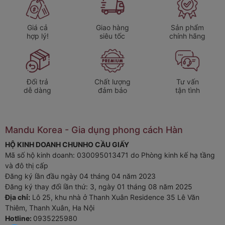
Phần
kệ tháo rời dưới đáy
có thể kéo ra, tạo thêm ngăn phụ
để úp cốc hoặc bát đĩa – giúp tiết kiệm không gian và tăng
Giá cả
Giao hàng
Sản phẩm
khả năng chứa.
hợp lý!
siêu tốc
chính hãng
2. Lợi ích khi sử dụng giá úp bát Perfection by M
Sắp xếp ngăn nắp
, tiết kiệm diện tích bếp.
Đổi trả
Chất lượng
Tư vấn
Thoát nước nhanh
, giữ dụng cụ luôn khô ráo, sạch
dễ dàng
đảm bảo
tận tình
khuẩn.
Bền bỉ & dễ vệ sinh
, sử dụng lâu dài mà vẫn như mới.
Mandu Korea - Gia dụng phong cách Hàn
Thiết kế sang trọng
, nâng tầm thẩm mỹ cho không gian
HỘ KINH DOANH CHUNHO CẦU GIẤY
bếp.
Mã số hộ kinh doanh: 030095013471 do Phòng kinh kế hạ tầng
và đô thị cấp
3. Thông số sản phẩm
Đăng ký lần đầu ngày 04 tháng 04 năm 2023
Thương hiệu:
Perfection by M
Đăng ký thay đổi lần thứ: 3, ngày 01 tháng 08 năm 2025
Địa chỉ:
Lô 25, khu nhà ở Thanh Xuân Residence 35 Lê Văn
Loại sản phẩm:
Giá úp bát đĩa 2 tầng
Thiêm, Thanh Xuân, Ha Nội
Hotline:
0935225980
Chất liệu:
Thép không gỉ + nhựa PP phủ chống bám