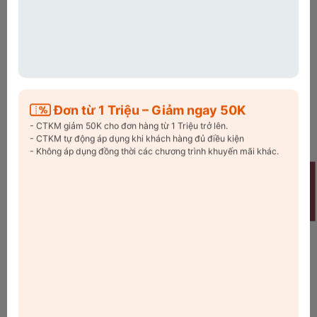
7.
Miễn trừ trách nhiệm
Chúng tôi không chịu trách nhiệm trong trường hợp:
Khách hàng tự làm lộ thông tin
Thiệt hại do hành vi gian lận,
hack
tài khoản từ phía
người dùng
Giao hàng chậm trễ do khách cung cấp thông tin sai
Đơn từ 1 Triệu – Giảm ngay 50K
- CTKM giảm 50K cho đơn hàng từ 1 Triệu trở lên.
- CTKM tự động áp dụng khi khách hàng đủ điều kiện
- Không áp dụng đồng thời các chương trình khuyến mãi khác.
Welcome
Tin tức, sự kiện