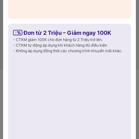
Đơn từ 2 Triệu – Giảm ngay 100K
- CTKM giảm 100K cho đơn hàng từ 2 Triệu trở lên.
- CTKM tự động áp dụng khi khách hàng đủ điều kiện
- Không áp dụng đồng thời các chương trình khuyến mãi khác.
Hướng dẫn sử dụng máy bắt muỗi hiệu quả nhất cho gia
đình
Giá cả
Giao hàng
Sản phẩm
hợp lý!
siêu tốc
chính hãng
Đổi trả
Chất lượng
Tư vấn
dễ dàng
đảm bảo
tận tình