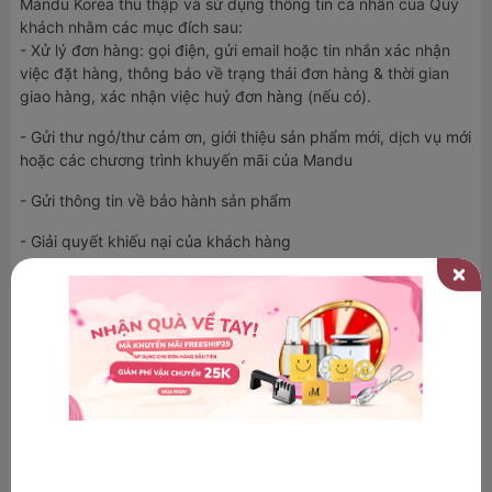
Mandu
Korea
thu thập và sử dụng thông tin cá nhân của Quý
khách nhằm các mục đích sau:
- Xử lý đơn hàng: gọi điện, gửi
email
hoặc tin nhắn xác nhận
việc đặt hàng, thông báo về trạng thái đơn hàng & thời gian
giao hàng, xác nhận việc
huỷ
đơn hàng (nếu có).
- Gửi thư ngỏ/thư cảm ơn, giới thiệu sản phẩm mới, dịch vụ mới
hoặc các chương trình khuyến mãi của
Mandu
- Gửi thông tin về bảo hành sản phẩm
- Giải quyết khiếu nại của khách hàng
- Các khảo sát để chăm sóc khách hàng tốt hơn
- Xác nhận các thông tin về kỹ thuật & bảo mật thông tin
khách hàng
Các trường hợp có sự yêu cầu của cơ quan nhà nước có thẩm
quyền, theo đúng quy định của pháp luật
2. Phạm vi thu thập thông tin