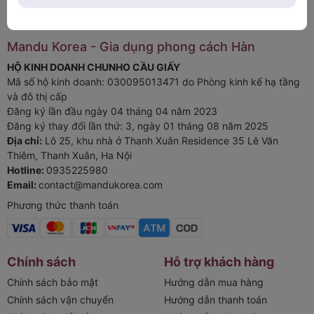
Mandu Korea - Gia dụng phong cách Hàn
HỘ KINH DOANH CHUNHO CẦU GIẤY
Mã số hộ kinh doanh: 030095013471 do Phòng kinh kế hạ tầng
và đô thị cấp
Đăng ký lần đầu ngày 04 tháng 04 năm 2023
Đăng ký thay đổi lần thứ: 3, ngày 01 tháng 08 năm 2025
Địa chỉ:
Lô 25, khu nhà ở Thanh Xuân Residence 35 Lê Văn
Thiêm, Thanh Xuân, Ha Nội
Hotline:
0935225980
Email:
contact@mandukorea.com
Phương thức thanh toán
Chính sách
Hỗ trợ khách hàng
Chính sách bảo mật
Hướng dẫn mua hàng
Chính sách vận chuyển
Hướng dẫn thanh toán