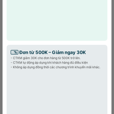
4. Biện pháp bảo mật dữ liệu
Chúng tôi áp dụng các biện pháp bảo mật:
- Mã hóa dữ liệu khi truyền tải
- Chống truy cập trái phép bằng
firewall
-
Sao lưu định kỳ.
- Hạn chế nhân sự có quyền truy cập vào hệ thống
5.
Quyền của khách hàng đối với thông tin cá nhân
Khách hàng có quyền yêu cầu:
Đơn từ 500K – Giảm ngay 30K
- Xem thông tin đã cung cấp
- CTKM giảm 30K cho đơn hàng từ 500K trở lên.
- Chỉnh sửa thông tin
- CTKM tự động áp dụng khi khách hàng đủ điều kiện
- Yêu cầu xóa thông tin.
- Không áp dụng đồng thời các chương trình khuyến mãi khác.
- Rút lại sự đồng ý cho phép thu thập dữ liệu: Liên hệ
qua
email
hoặc
hotline
để thực hiện quyền này.
6. Phương thức liên hệ hỗ trợ bảo mật
📞
Hotline
: 0935225980
📧
Email
:
contact@mandukorea.com
🏢 Địa chỉ:
Lô 25, khu nhà ở Thanh Xuân Residence 35 Lê Văn
Thiêm, Thanh Xuân, Hà Nội