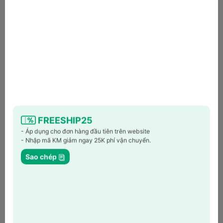
Chúng tôi có thể thu thập các thông tin sau khi Quý khách đặt
hàng hoặc đăng ký tài khoản:
- Họ và tên
- Số điện thoại
- Địa chỉ nhận hàng
- Email
- Thông tin thanh toán (nếu có
/được mã hóa không lưu trữ trên
hệ thống
)
Chúng tôi không thu thập số CCCD, thông tin ngân hàng,
mật khẩu thanh toán…
Khách hàng vẫn có thể mua hàng mà không cần tạo tài khoản.
Tuy nhiên, việc đăng ký tài khoản giúp Quý khách dễ dàng
FREESHIP25
quản lý đơn hàng và nhận thêm các ưu đãi thành viên.
- Áp dụng cho đơn hàng đầu tiên trên website
- Nhập mã KM giảm ngay 25K phí vận chuyển.
3. Cam kết bảo mật thông tin
Sao chép
Mandu
Korea
cam kết:
- Không bán, chia sẻ hoặc cung cấp thông tin cá nhân cho bên
thứ ba.
- Toàn bộ dữ liệu được bảo vệ bằng giao thức SSL.
- Thông tin thanh toán không được lưu trữ trên hệ thống.
- Truy cập dữ liệu nội bộ được kiểm soát chặt chẽ