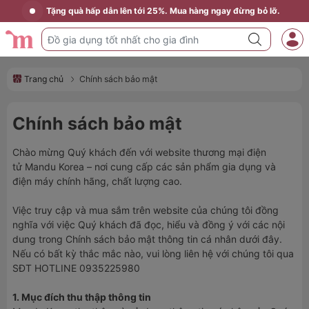
Tặng quà hấp dẫn lên tới 25%. Mua hàng ngay đừng bỏ lỡ.
Trang chủ
Chính sách bảo mật
Chính sách bảo mật
Chào mừng Quý khách đến với
website
thương mại điện
tử
Mandu
Korea
– nơi cung cấp các sản phẩm gia dụng và
điện máy chính hãng, chất lượng cao.
Việc truy cập và mua sắm trên
website
của chúng tôi đồng
nghĩa với việc Quý khách đã đọc, hiểu và đồng ý với các nội
dung trong Chính sách bảo mật thông tin cá nhân dưới đây.
Nếu có bất kỳ thắc mắc nào, vui lòng liên hệ với chúng tôi qua
SĐT HOTLINE 0935225980
1. Mục đích thu thập thông tin