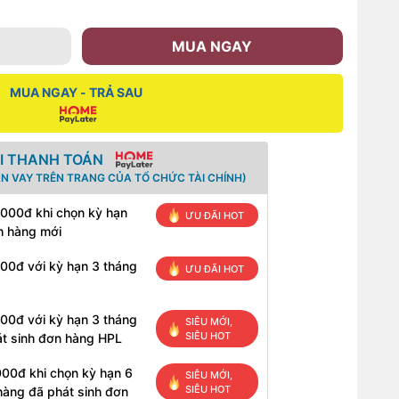
MUA NGAY
MUA NGAY - TRẢ SAU
HI THANH TOÁN
N VAY TRÊN TRANG CỦA TỔ CHỨC TÀI CHÍNH)
.000đ khi chọn kỳ hạn
ƯU ĐÃI HOT
h hàng mới
000đ với kỳ hạn 3 tháng
ƯU ĐÃI HOT
000đ với kỳ hạn 3 tháng
SIÊU MỚI,
SIÊU HOT
t sinh đơn hàng HPL
000đ khi chọn kỳ hạn 6
SIÊU MỚI,
SIÊU HOT
hàng đã phát sinh đơn