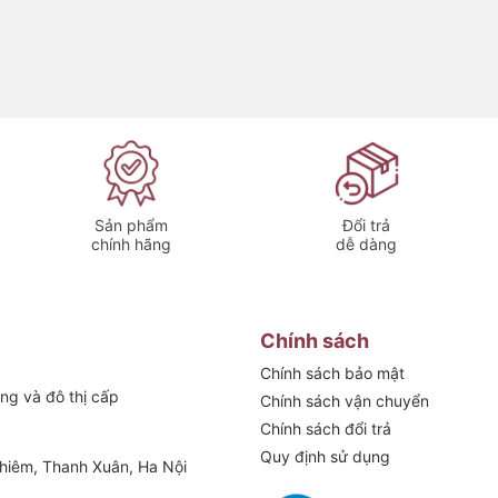
Sản phẩm
Đổi trả
chính hãng
dễ dàng
 dài.
Chính sách
hời gian chế biến.
Chính sách bảo mật
ng và đô thị cấp
Chính sách vận chuyển
 cuống rau củ mà không cần dùng dao.
Chính sách đổi trả
 trơn trượt.
Quy định sử dụng
hiêm, Thanh Xuân, Ha Nội
ê nội trợ.