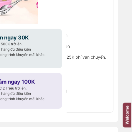
30K cho đơn hàng từ 500K trở lên
50K cho đơn hàng từ 1 Triệu trở lên
m ngay 30K
500K trở lên.
100K cho đơn hàng từ 2 Triệu trở lên
 hàng đủ điều kiện
ơng trình khuyến mãi khác.
đầu tiên trên website, giảm ngay 25K phí vận chuyển.
25
y – Săn deal liền tay!
 hạn – Đừng bỏ lỡ!
iảm ngay 100K
2 Triệu trở lên.
hập ở trang
THANH TOÁN
bạn nhé!
 hàng đủ điều kiện
ơng trình khuyến mãi khác.
Điều kiện
mã khuyến mãi!
Welcome