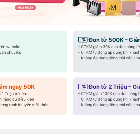
năng cho gian bếp hiện đại
 Wagensteiger
chính là lựa chọn tuyệt vời.
ng bóng, không lo rỉ sét và an toàn tuyệt
🎉 Giảm ngay 
🎉 Giảm ngay 
Đơn từ 500K – Giả
trên website
- CTKM giảm 30K cho đơn hàng từ 
🎉 Giảm ngay 
vận chuyển.
- CTKM tự động áp dụng khi khách
- Không áp dụng đồng thời các chư
Đơn hàng 
Mã
Freeship
🛒 Áp dụng nga
⏳ Số lượng có
Giảm ngay 50K
Đơn từ 2 Triệu – G
 Triệu trở lên.
- CTKM giảm 100K cho đơn hàng từ 
Copy Mã và n
 hàng đủ điều kiện
- CTKM tự động áp dụng khi khách
ương trình khuyến mãi khác.
- Không áp dụng đồng thời các chư
Xem chi tiết