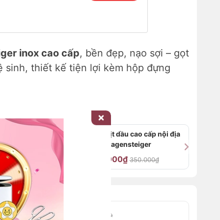
ger inox cao cấp
, bền đẹp, nạo sợi – gọt
sinh, thiết kế tiện lợi kèm hộp đựng
t sâu lòng
Bình xịt dầu cao cấp nội địa
Hàn Wagensteiger
189.000₫
00₫
350.000₫
I ĐẶC BIỆT – CHỈ CÓ TRÊN WEB
🎉