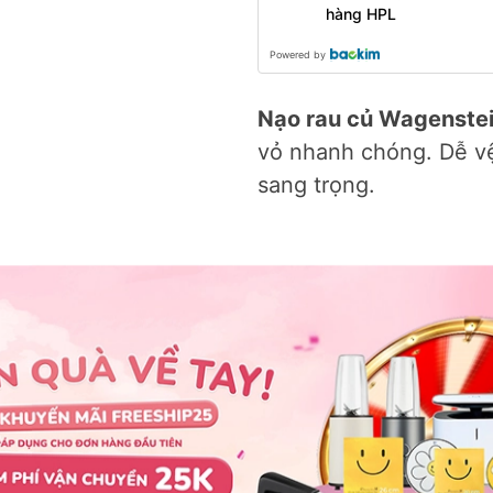
hàng HPL
Powered by
Nạo rau củ Wagenstei
vỏ nhanh chóng. Dễ vệ 
sang trọng.
Miếng lót bảo vệ bếp từ M
Rổ gác bồn rửa bá
Mat
Wagensteiger
69.000₫
269.000₫
159.000₫
550.0
🎉
ƯU ĐÃ