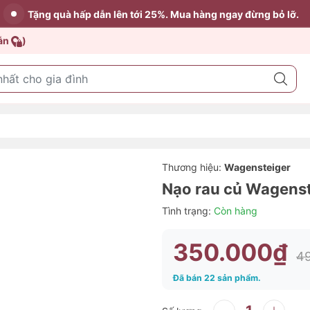
Tặng quà hấp dẫn lên tới 25%. Mua hàng ngay đừng bỏ lỡ.
dẫn
)
Thương hiệu:
Wagensteiger
Nạo rau củ Wagenst
Tình trạng:
Còn hàng
350.000₫
4
Đã bán 22 sản phẩm.