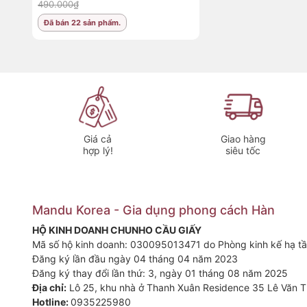
490.000₫
Đã bán 22 sản phẩm.
Giá cả
Giao hàng
hợp lý!
siêu tốc
1. Đặc điểm nổi bật
✅
Chất liệu inox cao cấp
– không gỉ, bền đẹp, sử dụng lâu
Mandu Korea - Gia dụng phong cách Hàn
✅
Lưỡi dao 2 trong 1
– vừa nạo sợi, vừa gọt vỏ, tiết kiệm t
HỘ KINH DOANH CHUNHO CẦU GIẤY
Mã số hộ kinh doanh: 030095013471 do Phòng kinh kế hạ tầ
✅
Đầu nạo thông minh
– dễ dàng loại bỏ mầm khoai tây,
Đăng ký lần đầu ngày 04 tháng 04 năm 2023
✅
Thiết kế chắc chắn, cầm nặng tay
– dễ sử dụng, hạn chế
Đăng ký thay đổi lần thứ: 3, ngày 01 tháng 08 năm 2025
Địa chỉ:
Lô 25, khu nhà ở Thanh Xuân Residence 35 Lê Văn T
✅
Đóng hộp đẹp mắt
– thích hợp làm quà tặng cho người m
Hotline:
0935225980