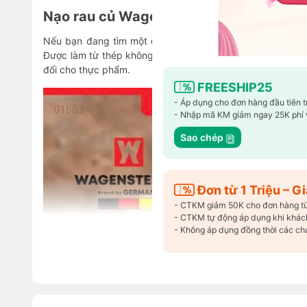
Nạo rau củ Wagensteiger – Dụng cụ đa 
Nếu bạn đang tìm một dụng cụ bếp tiện lợi,
Nạo rau củ
Được làm từ thép không gỉ cao cấp, sản phẩm bền đẹp, sá
đối cho thực phẩm.
FREESHIP25
- Áp dụng cho đơn hàng đầu tiên 
- Nhập mã KM giảm ngay 25K phí 
Sao chép
Đơn từ 1 Triệu – 
- CTKM giảm 50K cho đơn hàng từ 1
- CTKM tự động áp dụng khi khách
Xem thêm
- Không áp dụng đồng thời các ch