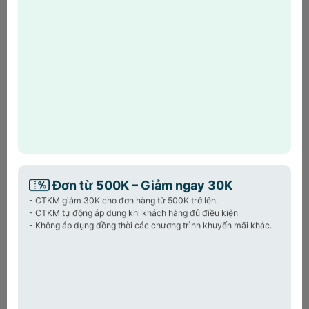
bằng inox 304, thoát nước nhanh, chống trượt,
đa năng: rửa rau củ, úp bát, đựng thực phẩm.
Sản phẩm cùng loại:
Găng tay nấu ăn đa năng M
Mi
Gloves Hàn Quốc
99.000₫
6
169.000₫
Đơn từ 500K – Giảm ngay 30K
- CTKM giảm 30K cho đơn hàng từ 500K trở lên.
- CTKM tự động áp dụng khi khách hàng đủ điều kiện
🎉
ƯU ĐÃI ĐẶC BIỆT – CHỈ CÓ TRÊN WEB
🎉
- Không áp dụng đồng thời các chương trình khuyến mãi khác.
🎉 Giảm ngay 30K cho đơn hàng từ 500K trở lên
🎉 Giảm ngay 50K cho đơn hàng từ 1 Triệu trở lên
🎉 Giảm ngay 100K cho đơn hàng từ 2 Triệu trở lên