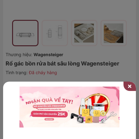
Thương hiệu:
Wagensteiger
Rổ gác bồn rửa bát sâu lòng Wagensteiger
Tình trạng:
Đã cháy hàng
269.000₫
51
-
%
550.000₫
MUA NGAY - TRẢ SAU
ƯU ĐÃI KHI THANH TOÁN
(SỬ DỤNG KHI XÁC NHẬN KHOẢN VAY TRÊN TRANG CỦA TỔ