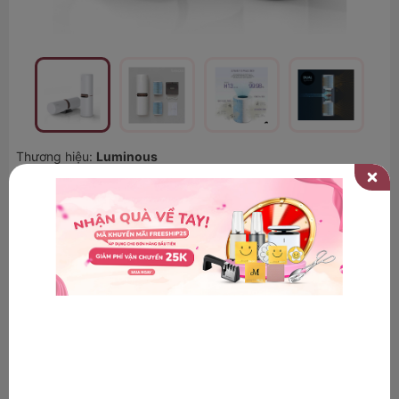
Thương hiệu:
Luminous
Máy lọc không khí 2 tầng mini Luminous
Puricare
Tình trạng:
Còn hàng
1.090.000₫
66
-
%
3.200.000₫
Số lượng
THÊM VÀO GIỎ
MUA NGAY