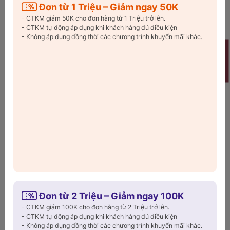
Đơn từ 1 Triệu – Giảm ngay 50K
🎉
ƯU ĐÃI ĐẶC BIỆT – CHỈ CÓ TRÊN WEB
🎉
- CTKM giảm 50K cho đơn hàng từ 1 Triệu trở lên.
- CTKM tự động áp dụng khi khách hàng đủ điều kiện
- Không áp dụng đồng thời các chương trình khuyến mãi khác.
Welcome
🎉 Giảm ngay 30K cho đơn hàng từ 500K trở lên
🎉 Giảm ngay 50K cho đơn hàng từ 1 Triệu trở lên
🎉 Giảm ngay 100K cho đơn hàng từ 2 Triệu trở lên
Đơn hàng đầu tiên trên website, giảm ngay 25K phí
vận chuyển. Mã
Freeship25
🛒 Áp dụng ngay – Săn deal liền tay!
⏳ Số lượng có hạn – Đừng bỏ lỡ!
Copy Mã và nhập ở trang
THANH TOÁN
bạn nhé!
Xem chi tiết
Điều kiện
mã khuyến mãi!
Đơn từ 2 Triệu – Giảm ngay 100K
Thông tin chi tiết
- CTKM giảm 100K cho đơn hàng từ 2 Triệu trở lên.
- CTKM tự động áp dụng khi khách hàng đủ điều kiện
- Không áp dụng đồng thời các chương trình khuyến mãi khác.
Máy lọc không khí mini Luminous