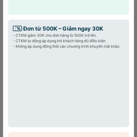
khách hàng đã phát sinh đơn
HOT
hàng HPL
Powered by
Đơn từ 500K – Giảm ngay 30K
Khám phá
Máy lọc không khí mini
- CTKM giảm 30K cho đơn hàng từ 500K trở lên.
- CTKM tự động áp dụng khi khách hàng đủ điều kiện
Luminous Puricare
chính hãng. 2 tầng lọc
- Không áp dụng đồng thời các chương trình khuyến mãi khác.
Hepa H13, khử 99.98% vi khuẩn, siêu êm,
nhỏ gọn – lựa chọn cho gia đình hiện đại.
Sản phẩm cùng loại:
Quạt cây Rowenta VU5890 cao
Ro
cấp màn hình LED cảm ứng
W
động cơ giảm ồn
4.390.000₫
4
7.900.000₫