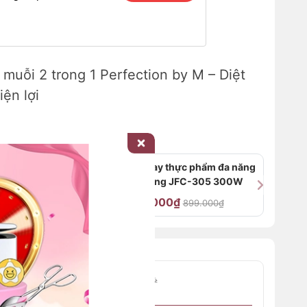
muỗi 2 trong 1 Perfection by M – Diệt
iện lợi
lớp dung
Máy xay thực phẩm đa năng
n by M
Joyoung JFC-305 300W
690.000₫
.000₫
899.000₫
I ĐẶC BIỆT – CHỈ CÓ TRÊN WEB
🎉