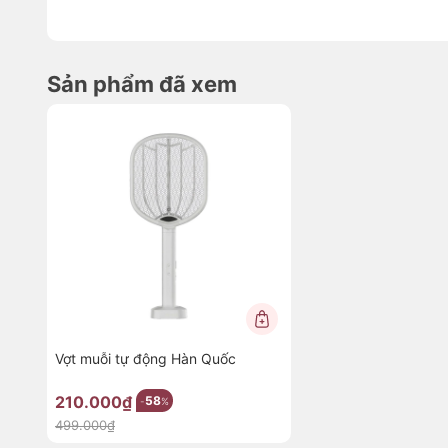
💡
Đèn LED 365nm – Thu hút muỗi hiệu quả vượt
Sản phẩm tích hợp đèn LED bước sóng 365nm – loại án
muỗi mạnh mẽ. Khi kết hợp với chế độ đèn, thiết bị hoạ
muỗi bay vào vùng điện và bị tiêu diệt ngay lập tức.
Sản phẩm đã xem
⚡
Điện áp 2700V – Tiêu diệt muỗi tức thì
Với điện áp lên tới 2700V,
vợt muỗi Perfection by M
có k
Hiệu quả nhanh chóng, không cần hóa chất, không gây m
và an toàn cho gia đình.
🛡️
Thiết kế 3 lớp an toàn – Yên tâm khi sử dụng
Lưới vợt được thiết kế 3 lớp tiêu chuẩn, với:
Lớp ngoài bảo vệ chống giật
Mắt lưới nhỏ ngăn muỗi lọt qua
Chất liệu chống gỉ sét, bền đẹp theo thời gian
Vợt muỗi tự động Hàn Quốc
Thiết kế này giúp tăng độ an toàn, đặc biệt phù hợp với gia
210.000₫
58
-
%
🏡
Chân đế tiện lợi – Biến vợt thành máy bắt mu
499.000₫
Chỉ cần đặt vợt vào chân đế, thiết bị sẽ trở thành một
máy