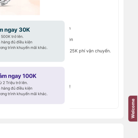
30K cho đơn hàng từ 500K trở lên
50K cho đơn hàng từ 1 Triệu trở lên
m ngay 30K
500K trở lên.
100K cho đơn hàng từ 2 Triệu trở lên
 hàng đủ điều kiện
ơng trình khuyến mãi khác.
đầu tiên trên website, giảm ngay 25K phí vận chuyển.
25
y – Săn deal liền tay!
 hạn – Đừng bỏ lỡ!
iảm ngay 100K
2 Triệu trở lên.
hập ở trang
THANH TOÁN
bạn nhé!
 hàng đủ điều kiện
ơng trình khuyến mãi khác.
Điều kiện
mã khuyến mãi!
Welcome