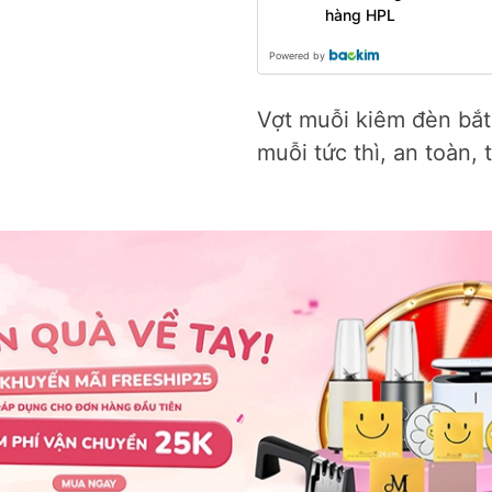
hàng HPL
Powered by
Vợt muỗi kiêm đèn bắt 
muỗi tức thì, an toàn, t
Máy vắt cam tự động Hurom
Thùng rác inox 3 
CJ - B03FWH
tích 20L Perfectio
1.450.000₫
990.000₫
2.290.000₫
1.590
🎉
ƯU ĐÃ
Perfection by M – Diệt muỗi