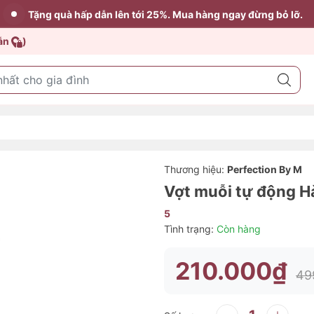
Tặng quà hấp dẫn lên tới 25%. Mua hàng ngay đừng bỏ lỡ.
dẫn
)
Thương hiệu:
Perfection By M
Vợt muỗi tự động 
5
Tình trạng:
Còn hàng
210.000₫
49