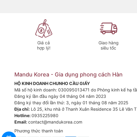
mà không cần cầm tay. Thiết kế không dây giúp bạn dễ dàn
không cần dây điện phức tạp.
🎯
Lợi ích khi sử dụng vợt muỗi kiêm đèn bắt mu
Diệt muỗi nhanh chóng, hiệu quả tức thì
Không cần hóa chất, an toàn cho sức khỏe
Giá cả
Giao hàng
Linh hoạt 2 chế độ: cầm tay & tự động
hợp lý!
siêu tốc
Sử dụng không dây, tiện lợi mọi không gian
Thiết kế hiện đại, phù hợp mọi gia đình
📦
Thông tin sản phẩm
Mandu Korea - Gia dụng phong cách Hàn
Tên sản phẩm:
Vợt muỗi kiêm đèn bắt muỗi 2 trong 1
HỘ KINH DOANH CHUNHO CẦU GIẤY
Kích thước:
475 x 200mm
Mã số hộ kinh doanh: 030095013471 do Phòng kinh kế hạ tầ
Trọng lượng:
450g
Đăng ký lần đầu ngày 04 tháng 04 năm 2023
Dung lượng pin:
500mAh
Đăng ký thay đổi lần thứ: 3, ngày 01 tháng 08 năm 2025
Điện áp:
DC 2700V
Địa chỉ:
Lô 25, khu nhà ở Thanh Xuân Residence 35 Lê Văn T
Cổng sạc:
Type-C
Hotline:
0935225980
Nguồn sáng:
LED 365nm
Email:
contact@mandukorea.com
Bộ sản phẩm:
Vợt + chân đế + dây sạc (không bao 
Phương thức thanh toán