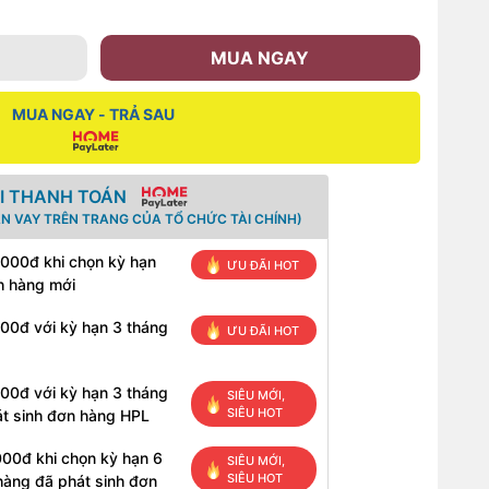
MUA NGAY
MUA NGAY - TRẢ SAU
HI THANH TOÁN
N VAY TRÊN TRANG CỦA TỔ CHỨC TÀI CHÍNH)
.000đ khi chọn kỳ hạn
ƯU ĐÃI HOT
h hàng mới
000đ với kỳ hạn 3 tháng
ƯU ĐÃI HOT
000đ với kỳ hạn 3 tháng
SIÊU MỚI,
SIÊU HOT
t sinh đơn hàng HPL
000đ khi chọn kỳ hạn 6
SIÊU MỚI,
SIÊU HOT
hàng đã phát sinh đơn