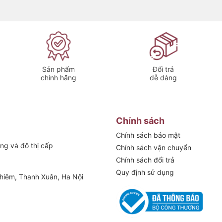
g bố trí ở bất kỳ vị trí nào trong nhà mà
ỗi Perfection by M
Sản phẩm
Đổi trả
chính hãng
dễ dàng
Chính sách
 Perfection by M
Chính sách bảo mật
ng và đô thị cấp
Chính sách vận chuyển
Chính sách đổi trả
Quy định sử dụng
hiêm, Thanh Xuân, Ha Nội
gồm củ sạc)