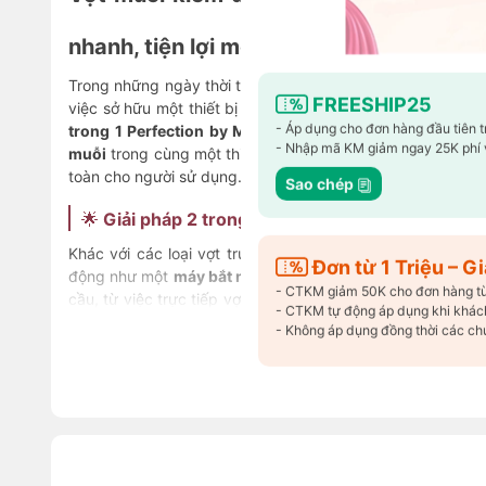
nhanh, tiện lợi mọi lúc mọi nơi
Trong những ngày thời tiết nóng ẩm, muỗi xuất hiện nhiều
FREESHIP25
việc sở hữu một thiết bị vừa chủ động vừa tự động là điều
- Áp dụng cho đơn hàng đầu tiên 
trong 1 Perfection by M
chính là giải pháp tối ưu, kết 
- Nhập mã KM giảm ngay 25K phí 
muỗi
trong cùng một thiết kế hiện đại, giúp tiêu diệt mu
toàn cho người sử dụng.
Sao chép
🌟
Giải pháp 2 trong 1 – Chủ động & tự động tron
Khác với các loại vợt truyền thống, sản phẩm không ch
Đơn từ 1 Triệu – 
động như một
máy bắt muỗi thông minh
khi đặt vào chân
- CTKM giảm 50K cho đơn hàng từ 1
cầu, từ việc trực tiếp vợt muỗi cho đến đặt cố định trong
- CTKM tự động áp dụng khi khách
suốt đêm.
Xem thêm
- Không áp dụng đồng thời các ch
🔋
Pin dung lượng cao – Sử dụng tới 10 ngày
Thiết bị được trang bị pin dung lượng cao, chỉ cần sạc t
tục lên đến 10 ngày. Điều này giúp bạn không bị phụ thu
dụng ở bất cứ đâu, từ phòng ngủ, phòng khách cho đến khi