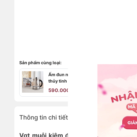
Sản phẩm cùng loại:
Ấm đun nước siêu tốc bình
thủy tinh Kaiyo dung tích
1,7L có lõi lọc trà
590.000₫
990.000₫
Thông tin chi tiết
Vợt muỗi kiêm đèn bắt muỗi 2 trong 1 