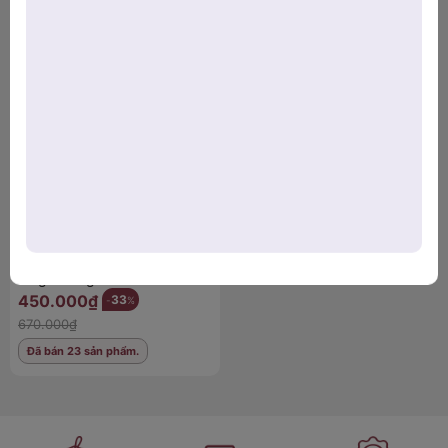
Sản phẩm đã xem
1. Ưu điểm nổi bật của kệ inox
Wagensteiger
Inox cao cấp bền đẹp
, chống gỉ, chống ăn mòn.
Thiết kế nhỏ gọn, sang trọng
, dễ dàng đặt ở bếp hoặc
phòng tắm.
Khay thoát nước thông minh
– tự động xả nước, không
lo ứ đọng.
Kệ inox đa năng Bache rack
Đa năng
: đựng chai lọ, bông rửa bát, thậm chí dùng như
Wagensteiger
kệ phơi bát mini
.
450.000₫
33
-
%
Tháo lắp nhanh chóng
, dễ vệ sinh và di chuyển.
670.000₫
Đã bán 23 sản phẩm.
2. Lợi ích khi dùng kệ để đồ đa năng
Tiết kiệm không gian
, căn bếp luôn sạch sẽ, thoáng
mát.