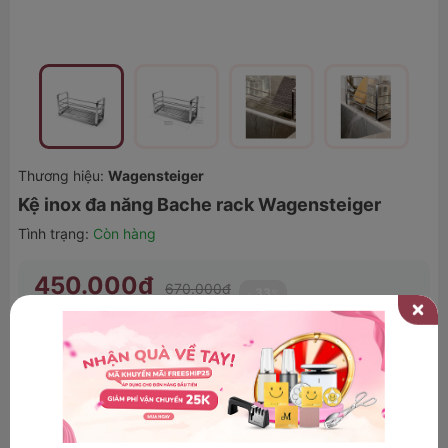
Thương hiệu:
Wagensteiger
Kệ inox đa năng Bache rack Wagensteiger
Tình trạng:
Còn hàng
450.000₫
670.000₫
33
-
%
Đã bán 23 sản phẩm.
Số lượng
THÊM VÀO GIỎ
MUA NGAY