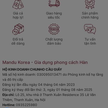
Đồ đạc ngăn nắp
, không còn lo lộn xộn.
Giữ bát đĩa khô ráo
, hạn chế vi khuẩn, bảo vệ sức khỏe.
Giá cả
Giao hàng
Sản phẩm
hợp lý!
siêu tốc
chính hãng
Ứng dụng linh hoạt
: phù hợp cho cả bếp và phòng tắm.
3. Vì sao nên mua kệ nhà bếp
Đổi trả
Chất lượng
Tư vấn
Wagensteiger?
dễ dàng
đảm bảo
tận tình
Thương hiệu Đức uy tín
, nổi bật với thiết kế tinh xảo và
độ bền vượt trội.
Mandu Korea - Gia dụng phong cách Hàn
Kết cấu thông minh
– xả nước tự động, tiện lợi hơn kệ
HỘ KINH DOANH CHUNHO CẦU GIẤY
thông thường.
Mã số hộ kinh doanh: 030095013471 do Phòng kinh kế hạ tầng
Đầu tư một lần, sử dụng lâu dài
nhờ inox cao cấp sáng
và đô thị cấp
bóng.
Đăng ký lần đầu ngày 04 tháng 04 năm 2023
Đăng ký thay đổi lần thứ: 3, ngày 01 tháng 08 năm 2025
Giá hợp lý
với giá trị sử dụng lâu bền.
Địa chỉ:
Lô 25, khu nhà ở Thanh Xuân Residence 35 Lê Văn
Thiêm, Thanh Xuân, Ha Nội
Hotline:
0935225980