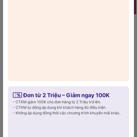
Welcome
gọn gàng cho căn bếp hiện đại
Bạn có thấy phiền khi căn bếp lúc nào cũng bừa bộn với chai
lọ, bông mút hay bát đĩa chưa kịp khô? Giờ đây, chỉ với
kệ để
đồ inox Wagensteiger
, mọi thứ sẽ được sắp xếp gọn gàng,
sạch sẽ. Làm từ inox cao cấp sáng bóng, kệ bền bỉ, chống gỉ
và an toàn cho sức khỏe.
Xem thêm
Đơn từ 2 Triệu – Giảm ngay 100K
- CTKM giảm 100K cho đơn hàng từ 2 Triệu trở lên.
- CTKM tự động áp dụng khi khách hàng đủ điều kiện
- Không áp dụng đồng thời các chương trình khuyến mãi khác.