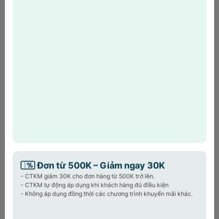
khách hàng đã phát sinh đơn
HOT
hàng HPL
Powered by
Kệ để đồ inox Wagensteiger
đa năng,
chống gỉ bền đẹp, có khay thoát nước
thông minh. Giúp căn bếp gọn gàng, ngăn
nắp và hiện đại hơn.
Sản phẩm cùng loại:
Găng tay nấu ăn đa năng M
Mi
Gloves Hàn Quốc
Đơn từ 500K – Giảm ngay 30K
99.000₫
6
169.000₫
- CTKM giảm 30K cho đơn hàng từ 500K trở lên.
- CTKM tự động áp dụng khi khách hàng đủ điều kiện
- Không áp dụng đồng thời các chương trình khuyến mãi khác.