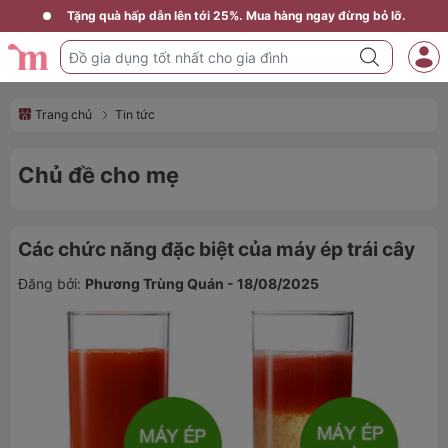
Tặng quà hấp dẫn lên tới 25%. Mua hàng ngay đừng bỏ lỡ.
Trang chủ
Tin tức
Chủ đề cho mẹ
Các chức năng đặc biệt của máy ép trái cây
Đăng bởi:
Phương Trùng Quán - 18/08/2025