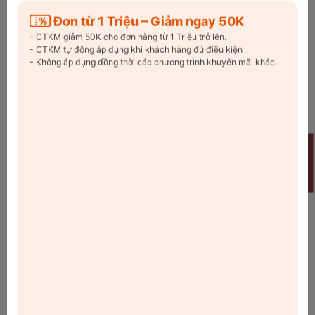
Đối với máy ép trái cây có ống tiếp nguyên liệu cỡ lớn
khoảng
75 mm
, người sử dụng có thể trực tiếp cho trái cây nhỏ và vừa
Đơn từ 1 Triệu – Giảm ngay 50K
(cỡ quả táo 150 g) vào máy để ép nước mà
không cần phải
- CTKM giảm 50K cho đơn hàng từ 1 Triệu trở lên.
tốn công cắt nhỏ
, giúp tiết kiệm thời gian và công sức.
- CTKM tự động áp dụng khi khách hàng đủ điều kiện
- Không áp dụng đồng thời các chương trình khuyến mãi khác.
Welcome
Không cần cắt nhỏ nguyên liệu trước khi ép