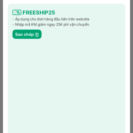
nguyên liệu bị biến đổi nhiều
hương vị của trái cây, rau củ
FREESHIP25
Ép tốt các loại rau, lá (cải
xanh, rau má,…)
- Áp dụng cho đơn hàng đầu tiên trên website
Không ép được các loại rau, lá
- Nhập mã KM giảm ngay 25K phí vận chuyển.
Sao chép
Vòi chống nhỏ giọt
Với máy ép có chức năng này, sau khi rót nước, chỉ cần nâng
vòi nước lên để
ngăn nước trái cây nhỏ giọt xuống bàn
.