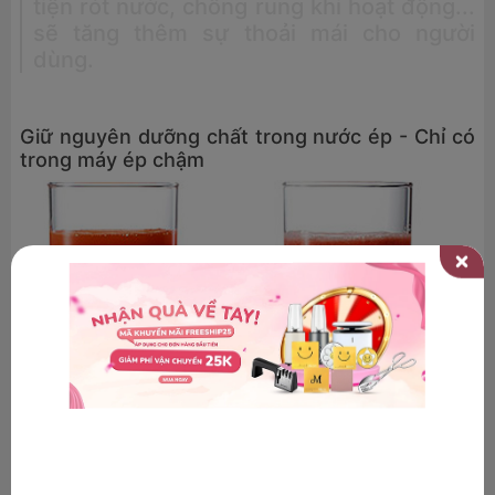
tiện rót nước, chống rung khi hoạt động...
sẽ tăng thêm sự thoải mái cho người
dùng.
Giữ nguyên dưỡng chất trong nước ép - Chỉ có
trong máy ép chậm