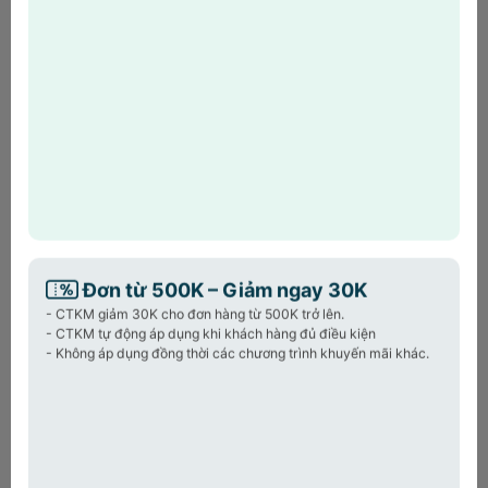
Một số máy có nắp đậy lại vòi để ngăn nước nhỏ xuống.
Đơn từ 500K – Giảm ngay 30K
- CTKM giảm 30K cho đơn hàng từ 500K trở lên.
- CTKM tự động áp dụng khi khách hàng đủ điều kiện
- Không áp dụng đồng thời các chương trình khuyến mãi khác.
Vòi rót nước xoay 120 độ
Người dùng có thể lấy nước ép cho nhiều ly đựng cùng 1 lúc
chỉ với 1 thao tác
điều chỉnh vòi lấy nước qua phải hoặc qua
trái
dễ dàng (điều chỉnh được 120 độ).