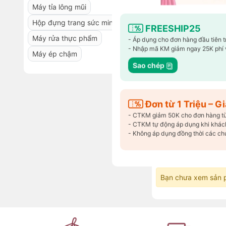
Máy tỉa lông mũi
Hộp đựng trang sức mini
FREESHIP25
Máy rửa thực phẩm
- Áp dụng cho đơn hàng đầu tiên 
- Nhập mã KM giảm ngay 25K phí 
Máy ép chậm Huro
Máy ép chậm
Sao chép
6.890.000₫
55
-
15.390.000₫
Đã bán 23 sản phẩm.
Đơn từ 1 Triệu – 
- CTKM giảm 50K cho đơn hàng từ 1
- CTKM tự động áp dụng khi khách
- Không áp dụng đồng thời các ch
Sản phẩm đ
Bạn chưa xem sản 