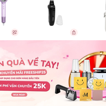
 cao
Máy tỉa lông mũi Gkoch
Máy ép ch
(P410)
185.000₫
5.790.0
59
-
%
450.000₫
6.990.000₫
Đã bán 35 sản phẩm.