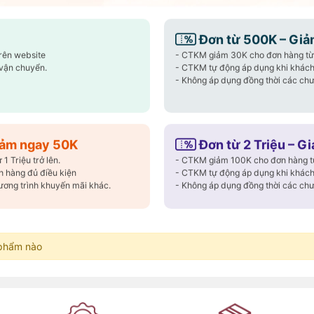
Đơn từ 500K – Giả
trên website
- CTKM giảm 30K cho đơn hàng từ 
vận chuyển.
- CTKM tự động áp dụng khi khách
m H420
Máy ép chậm Hurom H410
Máy rửa th
- Không áp dụng đồng thời các chư
BO1FWH
6.850.000₫
5.690.0
55
%
-
%
15.390.000₫
11.900.000₫
Đã bán 11 sản phẩm.
Đã bán 21 sả
Giảm ngay 50K
Đơn từ 2 Triệu – G
 Triệu trở lên.
- CTKM giảm 100K cho đơn hàng từ 
 hàng đủ điều kiện
- CTKM tự động áp dụng khi khách
ương trình khuyến mãi khác.
- Không áp dụng đồng thời các chư
ã xem
phẩm nào