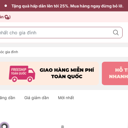
Tặng quà hấp dẫn lên tới 25%. Mua hàng ngay đừng bỏ lỡ.
dẫn
)
óc gia đình
tăng dần
Giá giảm dần
Mới nhất