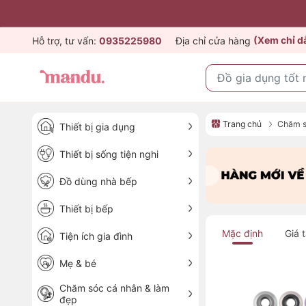
(Xem chỉ 
Hỗ trợ, tư vấn:
0935225980
Địa chỉ cửa hàng
Trang chủ
Chăm s
Thiết bị gia dụng
Thiết bị sống tiện nghi
Đồ dùng nhà bếp
Thiết bị bếp
Mặc định
Giá 
Tiện ích gia đình
Mẹ & bé
Chăm sóc cá nhân & làm
đẹp