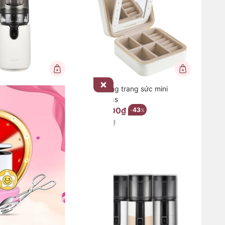
ậm Hurom E50ST
Hộp đựng trang sức mini
Songmics
00₫
450.000₫
17
43
-
%
-
%
790.000₫