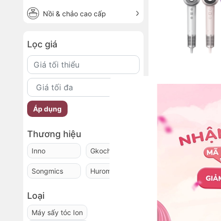
Nồi & chảo cao cấp
Lọc giá
Máy sấy tóc tốc độ
InnoCare Plasma
1.050.000₫
47
Áp dụng
-
%
1.990.000₫
Thương hiệu
Inno
Gkoch
Songmics
Hurom
Loại
Máy sấy tóc Ion