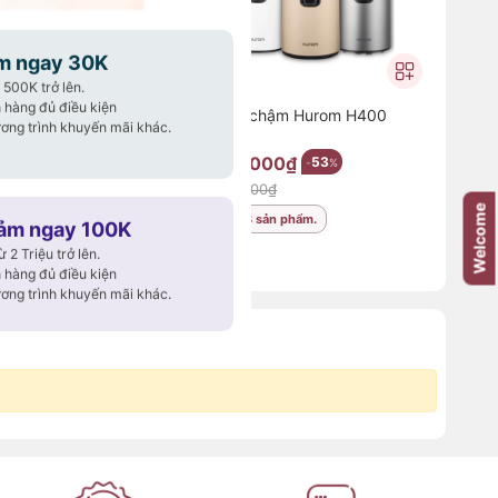
m ngay 30K
500K trở lên.
 hàng đủ điều kiện
ực phẩm Hurom UC-
Máy ép chậm Hurom H400
ơng trình khuyến mãi khác.
00₫
6.850.000₫
52
53
-
%
-
%
14.500.000₫
Welcome
n phẩm.
Đã bán 8 sản phẩm.
iảm ngay 100K
2 Triệu trở lên.
 hàng đủ điều kiện
ơng trình khuyến mãi khác.