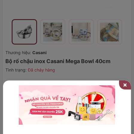
Thương hiệu:
Casani
Bộ rổ chậu inox Casani Mega Bowl 40cm
Tình trạng:
Đã cháy hàng
550.000₫
54
-
%
1.190.000₫
MUA NGAY - TRẢ SAU
ƯU ĐÃI KHI THANH TOÁN
(SỬ DỤNG KHI XÁC NHẬN KHOẢN VAY TRÊN TRANG CỦA TỔ