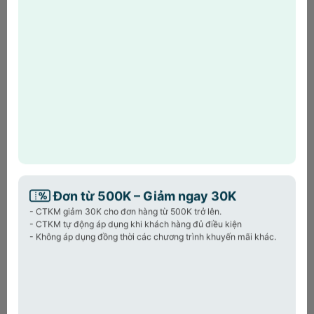
40cm
với thiết kế thông minh, chất liệu inox
18/10 cao cấp, bền đẹp theo thời gian. Đặt mua
set rổ chậu Casani ngay!
Sản phẩm cùng loại:
Chảo sâu lòng Hybrid Toss
Ch
Wok Perfection by M
Pe
1.090.000₫
9
2.390.000₫
Đơn từ 500K – Giảm ngay 30K
- CTKM giảm 30K cho đơn hàng từ 500K trở lên.
- CTKM tự động áp dụng khi khách hàng đủ điều kiện
- Không áp dụng đồng thời các chương trình khuyến mãi khác.
🎉
ƯU ĐÃI ĐẶC BIỆT – CHỈ CÓ TRÊN WEB
🎉
🎉 Giảm ngay 30K cho đơn hàng từ 500K trở lên
🎉 Giảm ngay 50K cho đơn hàng từ 1 Triệu trở lên