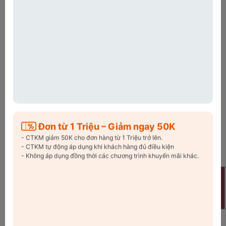
🎉 Giảm ngay 100K cho đơn hàng từ 2 Triệu trở lên
Đơn hàng đầu tiên trên website, giảm ngay 25K phí
vận chuyển. Mã
Freeship25
🛒 Áp dụng ngay – Săn deal liền tay!
⏳ Số lượng có hạn – Đừng bỏ lỡ!
Copy Mã và nhập ở trang
THANH TOÁN
bạn nhé!
Xem chi tiết
Điều kiện
mã khuyến mãi!
Đơn từ 1 Triệu – Giảm ngay 50K
Thông tin chi tiết
- CTKM giảm 50K cho đơn hàng từ 1 Triệu trở lên.
- CTKM tự động áp dụng khi khách hàng đủ điều kiện
Bộ rổ chậu inox Casani Mega Bowl
- Không áp dụng đồng thời các chương trình khuyến mãi khác.
Welcome
40cm – Bền đẹp, tiện dụng, sang
trọng
Trong căn bếp hiện đại, một chiếc chậu bền đẹp và dễ sử