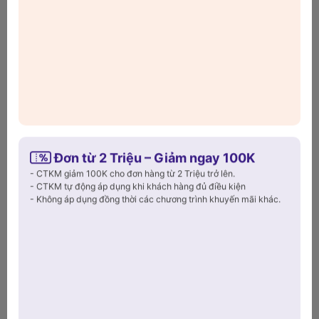
dụng là điều không thể thiếu.
Bộ rổ chậu inox Casani Mega
Bowl 40cm
được làm từ inox 18/10 cao cấp, dày dặn và sáng
bóng, giúp bạn yên tâm sử dụng lâu dài mà không lo gỉ sét
hay biến dạng.
Xem thêm
Đơn từ 2 Triệu – Giảm ngay 100K
- CTKM giảm 100K cho đơn hàng từ 2 Triệu trở lên.
- CTKM tự động áp dụng khi khách hàng đủ điều kiện
- Không áp dụng đồng thời các chương trình khuyến mãi khác.
Sản phẩm đã xem