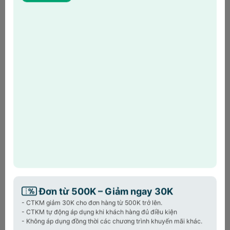
phát sinh đơn hàng HPL
HOT
Giảm 5% – tối đa 200.000đ khi
SIÊU
MỚI,
chọn kỳ hạn 6 & 12 tháng cho
SIÊU
khách hàng đã phát sinh đơn
HOT
hàng HPL
Powered by
Khám phá
Bộ dao Wagensteiger Schmied
Kinife
cao cấp, sắc bén, bền đẹp, tiện lợi cho
mọi món ăn. Hộp đựng sang trọng – quà tặng
hoàn hảo cho gia đình.
Sản phẩm cùng loại:
Đơn từ 500K – Giảm ngay 30K
Chảo inox Hybrid Sear Pan
Ch
- CTKM giảm 30K cho đơn hàng từ 500K trở lên.
24cm Perfection by M
Pe
- CTKM tự động áp dụng khi khách hàng đủ điều kiện
- Không áp dụng đồng thời các chương trình khuyến mãi khác.
890.000₫
9
2.189.000₫