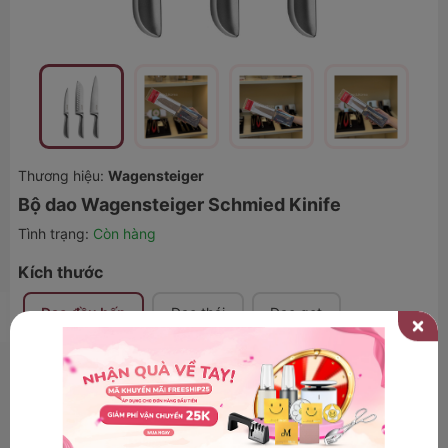
Thương hiệu:
Wagensteiger
Bộ dao Wagensteiger Schmied Kinife
Tình trạng:
Còn hàng
Kích thước
Dao đầu bếp
Dao thái
Dao gọt
450.000 ₫
750.000 ₫
40
-
%
Đã bán 16 sản phẩm.