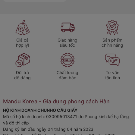
Lưỡi dao siêu bén, dễ dàng cắt gọt từ thịt, cá đến rau
củ, trái cây.
2. Đa năng với 3 dòng dao chuyên dụng
Utility knife
: Dao gọt trái cây, sơ chế nguyên liệu nhỏ.
Giá cả
Giao hàng
Sản phẩm
hợp lý!
siêu tốc
chính hãng
Santoku knife
: Dao thái đa năng, phù hợp để thái lát,
băm nhuyễn.
Chef knife
: Dao chính, xử lý đa dạng mọi loại thực
Đổi trả
Chất lượng
Tư vấn
phẩm.
dễ dàng
đảm bảo
tận tình
Đây là sự kết hợp hoàn hảo thay thế nhiều loại dao rời rạc,
giúp căn bếp của bạn gọn gàng, tiện lợi hơn.
Mandu Korea - Gia dụng phong cách Hàn
HỘ KINH DOANH CHUNHO CẦU GIẤY
Mã số hộ kinh doanh: 030095013471 do Phòng kinh kế hạ tầng
và đô thị cấp
Đăng ký lần đầu ngày 04 tháng 04 năm 2023