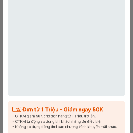
🎉
ƯU ĐÃI ĐẶC BIỆT – CHỈ CÓ TRÊN WEB
🎉
🎉 Giảm ngay 30K cho đơn hàng từ 500K trở lên
🎉 Giảm ngay 50K cho đơn hàng từ 1 Triệu trở lên
🎉 Giảm ngay 100K cho đơn hàng từ 2 Triệu trở lên
Đơn hàng đầu tiên trên website, giảm ngay 25K phí
vận chuyển. Mã
Freeship25
🛒 Áp dụng ngay – Săn deal liền tay!
⏳ Số lượng có hạn – Đừng bỏ lỡ!
Copy Mã và nhập ở trang
THANH TOÁN
bạn nhé!
Đơn từ 1 Triệu – Giảm ngay 50K
- CTKM giảm 50K cho đơn hàng từ 1 Triệu trở lên.
Xem chi tiết
Điều kiện
mã khuyến mãi!
- CTKM tự động áp dụng khi khách hàng đủ điều kiện
- Không áp dụng đồng thời các chương trình khuyến mãi khác.