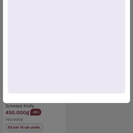
Sản phẩm đã xem
1. Chất liệu thép không gỉ cao cấp – Bền
đẹp vượt thời gian
Bộ dao Wagensteiger
Dao được rèn từ thép không gỉ sáng bóng, không lo gỉ
Schmied Kinife
sét.
450.000₫
40
-
%
750.000₫
Thiết kế nguyên khối, cầm chắc tay, không bám bẩn.
Đã bán 16 sản phẩm.