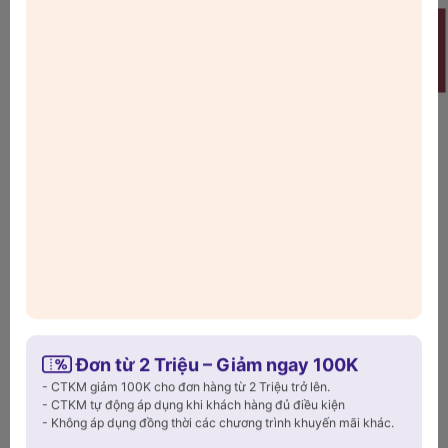
Thông tin chi tiết
Welcome
Bộ dao Wagensteiger Schmied Kinife –
Sang trọng, sắc bén cho căn bếp hiện đại
Trong căn bếp tiện nghi, một
bộ dao Wagensteiger Schmied
Kinife
không chỉ giúp bạn xử lý thực phẩm nhanh chóng mà
còn khẳng định đẳng cấp. Được làm từ thép không gỉ cao cấp,
bộ dao luôn sáng bóng, sắc bén và bền bỉ theo thời gian, xứng
đáng là lựa chọn của mọi gia đình yêu thích nấu nướng.
Đơn từ 2 Triệu – Giảm ngay 100K
Xem thêm
- CTKM giảm 100K cho đơn hàng từ 2 Triệu trở lên.
- CTKM tự động áp dụng khi khách hàng đủ điều kiện
- Không áp dụng đồng thời các chương trình khuyến mãi khác.